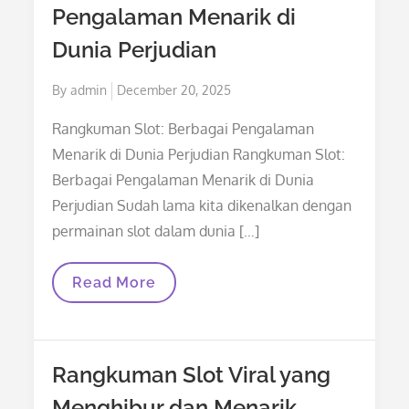
Pengalaman Menarik di
Dunia Perjudian
Posted
By
admin
December 20, 2025
on
Rangkuman Slot: Berbagai Pengalaman
Menarik di Dunia Perjudian Rangkuman Slot:
Berbagai Pengalaman Menarik di Dunia
Perjudian Sudah lama kita dikenalkan dengan
permainan slot dalam dunia […]
Rangkuman
Read More
Slot:
Berbagai
Pengalaman
Menarik
Di
Rangkuman Slot Viral yang
Dunia
Perjudian
Menghibur dan Menarik