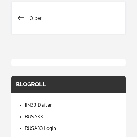
Mesin
Slot
Posts
Online
Older
navigation
BLOGROLL
JIN33 Daftar
RUSA33
RUSA33 Login