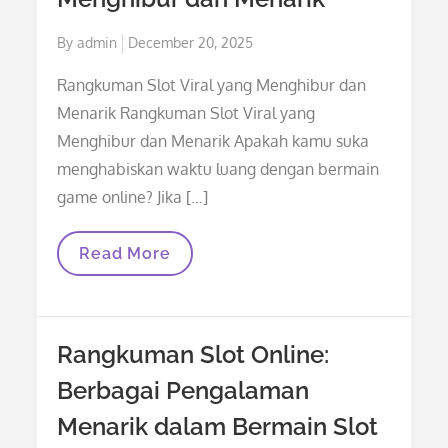
Posted
By
admin
December 20, 2025
on
Rangkuman Slot Viral yang Menghibur dan
Menarik Rangkuman Slot Viral yang
Menghibur dan Menarik Apakah kamu suka
menghabiskan waktu luang dengan bermain
game online? Jika […]
Rangkuman
Read More
Slot
Viral
Yang
Menghibur
Dan
Rangkuman Slot Online:
Menarik
Berbagai Pengalaman
Menarik dalam Bermain Slot