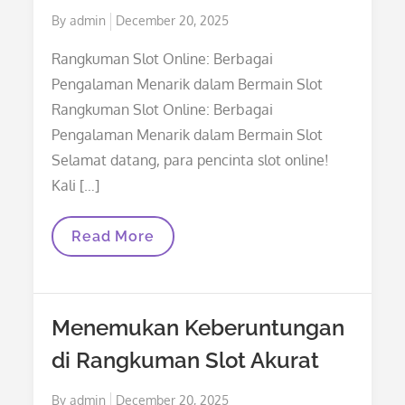
Posted
By
admin
December 20, 2025
on
Rangkuman Slot Online: Berbagai
Pengalaman Menarik dalam Bermain Slot
Rangkuman Slot Online: Berbagai
Pengalaman Menarik dalam Bermain Slot
Selamat datang, para pencinta slot online!
Kali […]
Rangkuman
Read More
Slot
Online:
Berbagai
Pengalaman
Menarik
Menemukan Keberuntungan
Dalam
Bermain
di Rangkuman Slot Akurat
Slot
Posted
By
admin
December 20, 2025