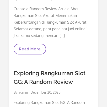
on
Create a Random Review Article About
Rangkuman Slot Akurat Menemukan
Keberuntungan di Rangkuman Slot Akurat
Selamat datang, para pencinta judi online!
Jika kamu sedang mencari […]
Menemukan
Read More
Keberuntungan
Di
Rangkuman
Slot
Akurat
Exploring Rangkuman Slot
GG: A Random Review
Posted
By
admin
December 20, 2025
on
Exploring Rangkuman Slot GG: A Random